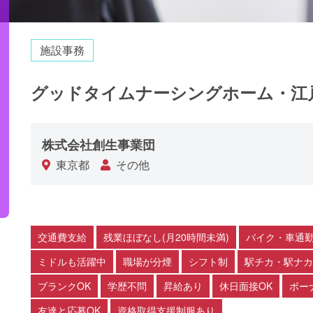
施設事務
グッドタイムナーシングホーム・江
株式会社創生事業団
東京都
その他
交通費支給
残業ほぼなし(月20時間未満)
バイク・車通勤
ミドルも活躍中
職場が分煙
シフト制
駅チカ・駅ナカ
ブランクOK
学歴不問
昇給あり
休日面接OK
ボー
友達と応募OK
資格取得支援制服あり