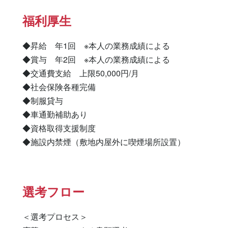
福利厚生
◆昇給　年1回　※本人の業務成績による

◆賞与　年2回　※本人の業務成績による

◆交通費支給　上限50,000円/月

◆社会保険各種完備

◆制服貸与

◆車通勤補助あり

◆資格取得支援制度

◆施設内禁煙（敷地内屋外に喫煙場所設置）
選考フロー
＜選考プロセス＞
