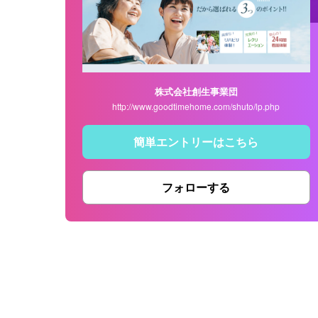
株式会社創生事業団
http://www.goodtimehome.com/shuto/lp.php
簡単エントリーはこちら
フォローする