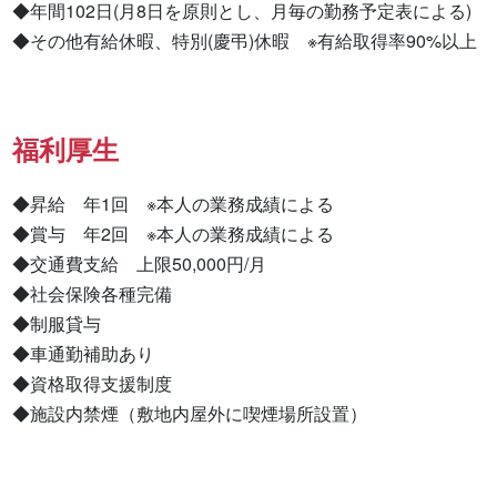
◆年間102日(月8日を原則とし、月毎の勤務予定表による)

◆その他有給休暇、特別(慶弔)休暇　※有給取得率90%以上
福利厚生
◆昇給　年1回　※本人の業務成績による

◆賞与　年2回　※本人の業務成績による

◆交通費支給　上限50,000円/月

◆社会保険各種完備

◆制服貸与

◆車通勤補助あり

◆資格取得支援制度

◆施設内禁煙（敷地内屋外に喫煙場所設置）