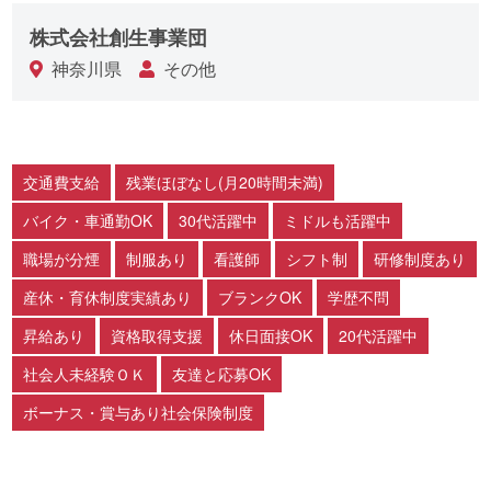
株式会社創生事業団
神奈川県
その他
交通費支給
残業ほぼなし(月20時間未満)
バイク・車通勤OK
30代活躍中
ミドルも活躍中
職場が分煙
制服あり
看護師
シフト制
研修制度あり
産休・育休制度実績あり
ブランクOK
学歴不問
昇給あり
資格取得支援
休日面接OK
20代活躍中
社会人未経験ＯＫ
友達と応募OK
ボーナス・賞与あり社会保険制度