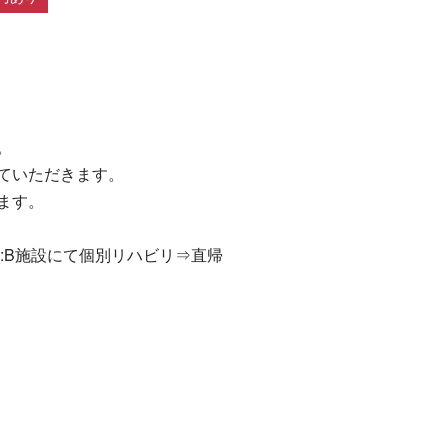


いただきます。

す。

:B施設にて個別リハビリ⇒直帰