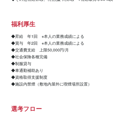
福利厚生
◆昇給　年1回　※本人の業務成績による

◆賞与　年2回　※本人の業務成績による

◆交通費支給　上限50,000円/月

◆社会保険各種完備

◆制服貸与

◆車通勤補助あり

◆資格取得支援制度

◆施設内禁煙（敷地内屋外に喫煙場所設置）
選考フロー