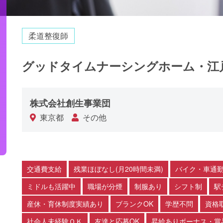
柔道整復師
グッドタイムナーシングホーム・江
株式会社創生事業団
東京都
その他
交通費支給
残業ほぼなし(月20時間未満)
バイク・車通勤
ミドルも活躍中
職場が分煙
制服あり
シフト制
駅
産休・育休制度実績あり
ブランクOK
学歴不問
資格
社会人未経験ＯＫ
友達と応募OK
昇給ありボーナス・賞