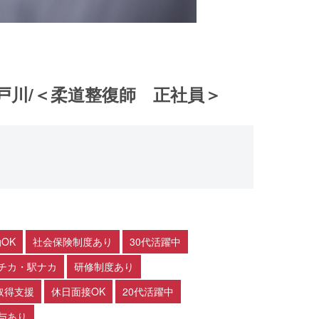
戸川/＜柔道整復師 正社員＞
OK
社会保険制度あり
30代活躍中
チカ・駅ナカ
研修制度あり
取得支援
休日面接OK
20代活躍中
与あり