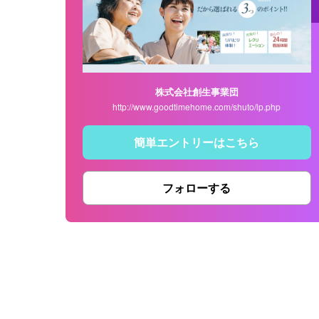
株式会社創生事業団
http://www.goodtimehome.com/shuto/lp.php
簡単エントリーはこちら
フォローする