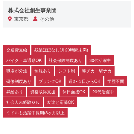
株式会社創生事業団
東京都
その他
交通費支給
残業ほぼなし(月20時間未満)
バイク・車通勤OK
社会保険制度あり
30代活躍中
職場が分煙
制服あり
シフト制
駅チカ・駅ナカ
研修制度あり
ブランクOK
週2～3日からOK
学歴不問
昇給あり
資格取得支援
休日面接OK
20代活躍中
社会人未経験ＯＫ
友達と応募OK
ミドルも活躍中長期(3ヶ月以上