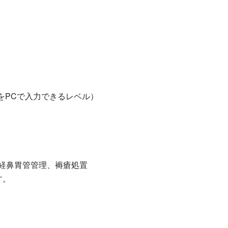
をPCで入力できるレベル）

経鼻胃管管理、褥瘡処置

。
