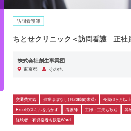
訪問看護師
ちとせクリニック＜訪問看護 正社
株式会社創生事業団
東京都
その他
交通費支給
残業ほぼなし(月20時間未満)
長期(3ヶ月以上
Excelのスキルを活かす
看護師
主婦・主夫も歓迎
昇
経験者・有資格者も歓迎Word