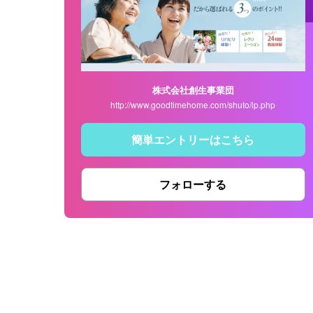
株式会社創生事業団
http://www.goodtimehome.com/shuto/lp.php
簡単エントリーはこちら
フォローする