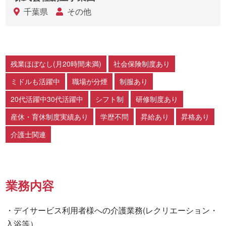
千葉県
その他
残業ほぼなし(月20時間未満)
社会保険制度あり
ミドルも活躍中
職場が分煙
制服あり
20代活躍中30代活躍中
シフト制
研修制度あり
産休・育休制度実績あり
学歴不問
昇給あり
昇格あり
介護士関連
業務内容
・デイサービス利用者様への介護業務(レクリエーション・
入浴等）
