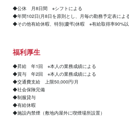
◆公休　月8日間　※シフトによる

◆年間102日(月8日を原則とし、月毎の勤務予定表による)
◆その他有給休暇、特別(慶弔)休暇　※有給取得率90%
福利厚生
◆昇給　年1回　※本人の業務成績による

◆賞与　年2回　※本人の業務成績による

◆交通費支給　上限50,000円/月

◆社会保険完備

◆制服貸与

◆有給休暇

◆施設内禁煙（敷地内屋外に喫煙場所設置）