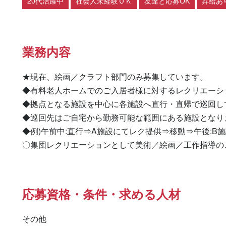
20代活躍中
社会人未経験ＯＫ
友達と応募OK
昇給あ
業務内容
★現在、絵画／クラフト部門のみ募集しています。

◆有料老人ホームでのご入居者様に対するレクリエーシ
◆拠点となる施設を中心に各施設へ直行・直帰で巡回して
◆巡回先はご自宅から勤務可能な範囲にある施設となりま
◆例)午前中:直行⇒A施設にてレク提供⇒移動⇒午後:B
〇集団レクリエーションとして美術／絵画／工作指導の
応募資格・条件・求める人材
その他
