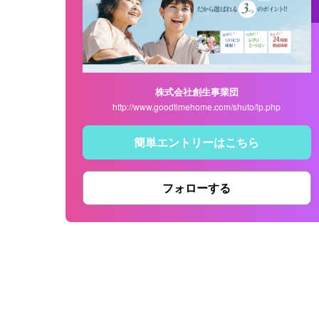
株式会社創生事業団
http://www.goodtimehome.com/shuto/lp.php
簡単エントリーはこちら
フォローする