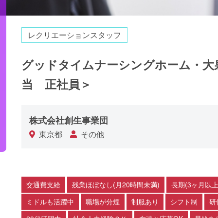
レクリエーションスタッフ
グッドタイムナーシングホーム・大
当 正社員＞
株式会社創生事業団
東京都
その他
交通費支給
残業ほぼなし(月20時間未満)
長期(3ヶ月以上
ミドルも活躍中
職場が分煙
制服あり
シフト制
研