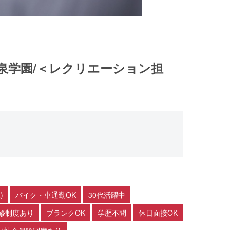
泉学園/＜レクリエーション担
)
バイク・車通勤OK
30代活躍中
修制度あり
ブランクOK
学歴不問
休日面接OK