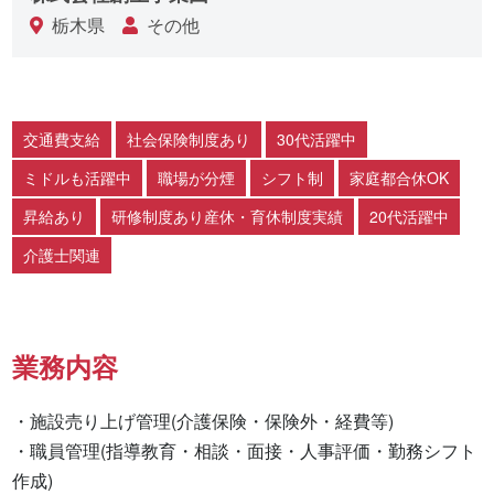
栃木県
その他
交通費支給
社会保険制度あり
30代活躍中
ミドルも活躍中
職場が分煙
シフト制
家庭都合休OK
昇給あり
研修制度あり産休・育休制度実績
20代活躍中
介護士関連
業務内容
・施設売り上げ管理(介護保険・保険外・経費等)

・職員管理(指導教育・相談・面接・人事評価・勤務シフト
作成)
