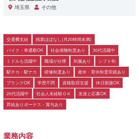
埼玉県
その他
交通費支給
残業ほぼなし(月20時間未満)
バイク・車通勤OK
社会保険制度あり
30代活躍中
ミドルも活躍中
職場が分煙
制服あり
シフト制
駅チカ・駅ナカ
研修制度あり
産休・育休制度実績あり
ブランクOK
学歴不問
資格取得支援
休日面接OK
20代活躍中
社会人未経験ＯＫ
友達と応募OK
昇給ありボーナス・賞与あり
業務内容