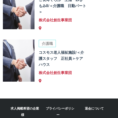
もみII/＜介護職 日勤パート
＞
株式会社創生事業団
介護職
コスモス老人福祉施設/＜介
護スタッフ 正社員＞ケア
ハウス
株式会社創生事業団
求人掲載希望の企業
プライバシーポリシ
退会について
様
ー