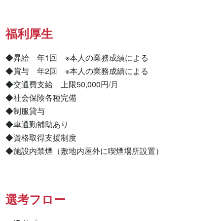
福利厚生
◆昇給　年1回　※本人の業務成績による

◆賞与　年2回　※本人の業務成績による

◆交通費支給　上限50,000円/月

◆社会保険各種完備

◆制服貸与

◆車通勤補助あり

◆資格取得支援制度

◆施設内禁煙（敷地内屋外に喫煙場所設置）
選考フロー