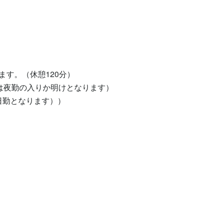
す。（休憩120分）

は夜勤の入りか明けとなります）

日勤となります））