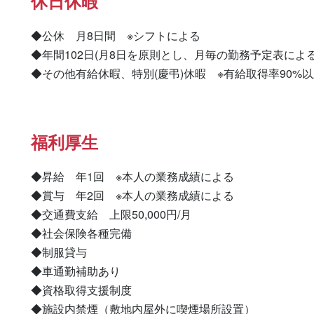
休日休暇
◆公休　月8日間　※シフトによる

◆年間102日(月8日を原則とし、月毎の勤務予定表による)
◆その他有給休暇、特別(慶弔)休暇　※有給取得率90%
福利厚生
◆昇給　年1回　※本人の業務成績による

◆賞与　年2回　※本人の業務成績による

◆交通費支給　上限50,000円/月

◆社会保険各種完備

◆制服貸与

◆車通勤補助あり

◆資格取得支援制度

◆施設内禁煙（敷地内屋外に喫煙場所設置）