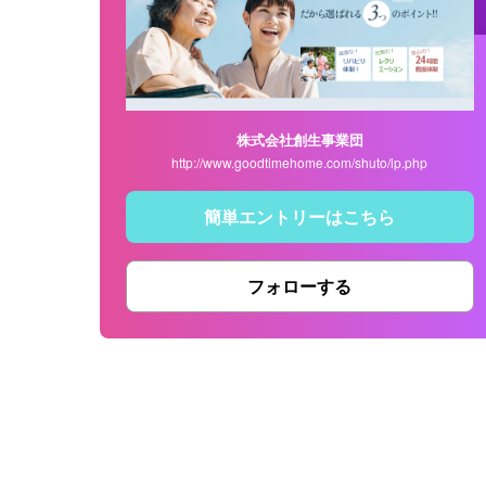
株式会社創生事業団
http://www.goodtimehome.com/shuto/lp.php
簡単エントリーはこちら
フォローする