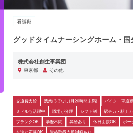
看護職
グッドタイムナーシングホーム・国
株式会社創生事業団
東京都
その他
交通費支給
残業ほぼなし(月20時間未満)
バイク・車通勤
ミドルも活躍中
職場が分煙
シフト制
駅チカ・駅ナカ
ブランクOK
学歴不問
昇給あり
休日面接OK
ボー
友達と応募OK
資格取得支援制服あり