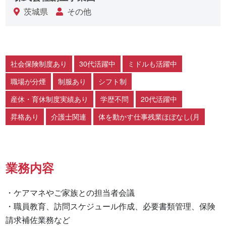
茨城県
その他
社会保険制度あり
30代活躍中
ミドルも活躍中
職場が分煙
制服あり
シフト制
産休・育休制度実績あり
学歴不問
20代活躍中
昇格あり
介護士関連
体を動かす仕事残業ほぼなし(月
業務内容
・ケアマネやご家族との担当者会議

・職員教育、訪問スケジュール作成、必要書類管理、保険
請求補佐業務など
