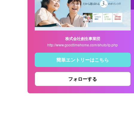
株式会社創生事業団
http://www.goodtimehome.com/shuto/lp.php
簡単エントリーはこちら
フォローする