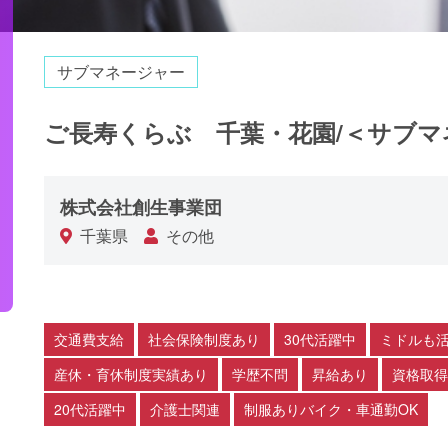
サブマネージャー
ご長寿くらぶ 千葉・花園/＜サブマ
株式会社創生事業団
千葉県
その他
交通費支給
社会保険制度あり
30代活躍中
ミドルも
産休・育休制度実績あり
学歴不問
昇給あり
資格取得
20代活躍中
介護士関連
制服ありバイク・車通勤OK