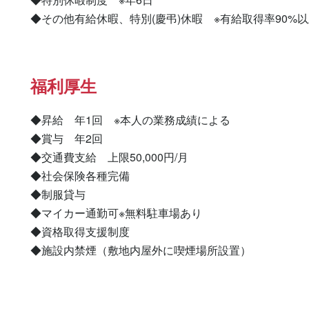
◆その他有給休暇、特別(慶弔)休暇　※有給取得率90%
福利厚生
◆昇給　年1回　※本人の業務成績による

◆賞与　年2回

◆交通費支給　上限50,000円/月

◆社会保険各種完備

◆制服貸与

◆マイカー通勤可※無料駐車場あり

◆資格取得支援制度

◆施設内禁煙（敷地内屋外に喫煙場所設置）