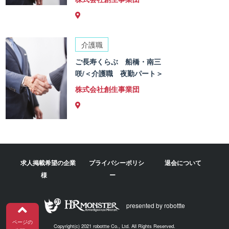
介護職
ご長寿くらぶ 船橋・南三
咲/＜介護職 夜勤パート＞
株式会社創生事業団
求人掲載希望の企業
プライバシーポリシ
退会について
様
ー
presented by robottte
ページの
Copyright(c) 2021 robottte Co., Ltd. All Rights Reserved.