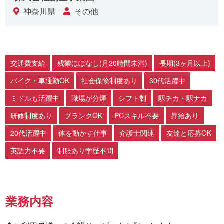
神奈川県
その他
交通費支給
残業ほぼなし(月20時間未満)
長期(3ヶ月以上)
バイク・車通勤OK
社会保険制度あり
30代活躍中
ミドルも活躍中
職場が分煙
シフト制
駅チカ・駅ナカ
研修制度あり
ブランクOK
PCスキル不要
昇給あり
20代活躍中
体を動かす仕事
介護士関連
友達と応募OK
英語力不要
制服あり学歴不問
業務内容