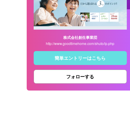
株式会社創生事業団
http://www.goodtimehome.com/shuto/lp.php
簡単エントリーはこちら
フォローする