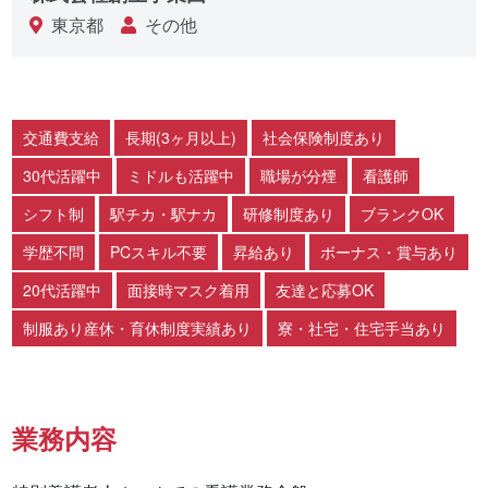
東京都
その他
交通費支給
長期(3ヶ月以上)
社会保険制度あり
30代活躍中
ミドルも活躍中
職場が分煙
看護師
シフト制
駅チカ・駅ナカ
研修制度あり
ブランクOK
学歴不問
PCスキル不要
昇給あり
ボーナス・賞与あり
20代活躍中
面接時マスク着用
友達と応募OK
制服あり産休・育休制度実績あり
寮・社宅・住宅手当あり
業務内容