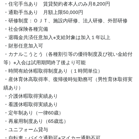
・住宅手当あり　賃貸契約者本人のみ月8,200円

・通勤手当あり　月額上限50,000円

・研修制度：ＯＪＴ、施設内研修、法人研修、外部研修

・社会保険各種完備

・退職金共済任意加入※支給対象は加入１年以上

・財形任意加入可

・カナルこうとう（各種割引等の優待制度及び祝い金給付
等）※入会は試用期間終了後より可能

・時間有給休暇取得制度あり（１時間単位）

・産休育休高取得率、復帰後時短勤務可（男性育休取得実
績あり）

・介護休暇取得実績あり

・看護休暇取得実績あり

・定年制あり（一律60歳）

・再雇用制度あり（65歳迄）

・ユニフォーム貸与

・自転車・バイク通勤可※マイカー通勤不可
