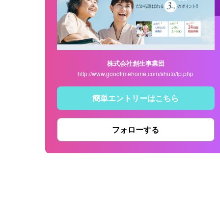
株式会社創生事業団
http://www.goodtimehome.com/shuto/lp.php
簡単エントリーはこちら
フォローする