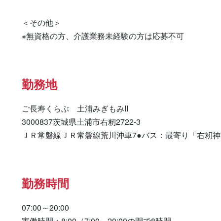
＜その他＞

※無資格の方、介護業務未経験の方は応募不可
勤務地
ご長寿くらぶ　土浦みぎもみII

3000837茨城県土浦市右籾2722-3

ＪＲ常磐線ＪＲ常磐線荒川沖車7●バス：最寄り「右籾神
勤務時間
07:00～20:00

実働時間：8:00（7:00～20:00の間で8時間
