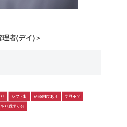
理者(デイ)＞
あり
シフト制
研修制度あり
学歴不問
績あり職場が分