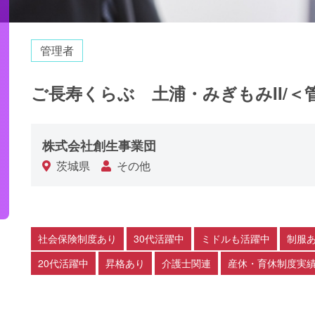
管理者
ご長寿くらぶ 土浦・みぎもみII/＜管
株式会社創生事業団
茨城県
その他
社会保険制度あり
30代活躍中
ミドルも活躍中
制服
20代活躍中
昇格あり
介護士関連
産休・育休制度実