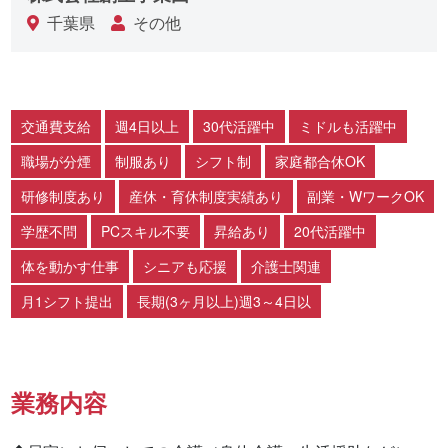
千葉県
その他
交通費支給
週4日以上
30代活躍中
ミドルも活躍中
職場が分煙
制服あり
シフト制
家庭都合休OK
研修制度あり
産休・育休制度実績あり
副業・WワークOK
学歴不問
PCスキル不要
昇給あり
20代活躍中
体を動かす仕事
シニアも応援
介護士関連
月1シフト提出
長期(3ヶ月以上)週3～4日以
業務内容