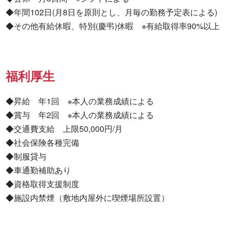
◆年間102日(月8日を原則とし、月毎の勤務予定表による)

◆その他有給休暇、特別(慶弔)休暇　※有給取得率90%以上
福利厚生
◆昇給　年1回　※本人の業務成績による

◆賞与　年2回　※本人の業務成績による

◆交通費支給　上限50,000円/月

◆社会保険各種完備

◆制服貸与

◆車通勤補助あり

◆資格取得支援制度

◆施設内禁煙（敷地内屋外に喫煙場所設置）