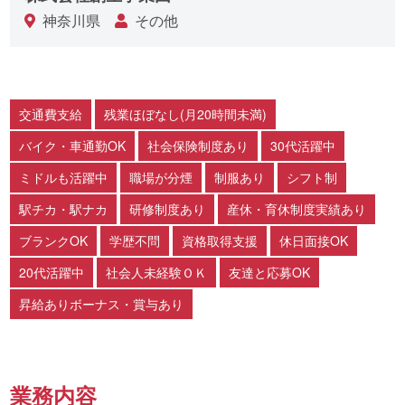
神奈川県
その他
交通費支給
残業ほぼなし(月20時間未満)
バイク・車通勤OK
社会保険制度あり
30代活躍中
ミドルも活躍中
職場が分煙
制服あり
シフト制
駅チカ・駅ナカ
研修制度あり
産休・育休制度実績あり
ブランクOK
学歴不問
資格取得支援
休日面接OK
20代活躍中
社会人未経験ＯＫ
友達と応募OK
昇給ありボーナス・賞与あり
業務内容