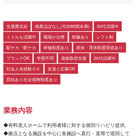
交通費支給
残業ほぼなし(月20時間未満)
30代活躍中
ミドルも活躍中
職場が分煙
制服あり
シフト制
駅チカ・駅ナカ
研修制度あり
産休・育休制度実績あり
ブランクOK
学歴不問
資格取得支援
20代活躍中
社会人未経験ＯＫ
友達と応募OK
昇給あり社会保険制度あり
業務内容
◆有料老人ホームで利用者様に対する個別リハビリ提供。

◆拠点となる施設を中心に各施設へ直行・直帰で巡回して