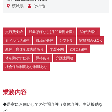
茨城県
その他
交通費支給
残業ほぼなし(月20時間未満)
30代活躍中
ミドルも活躍中
職場が分煙
シフト制
家庭都合休OK
産休・育休制度実績あり
学歴不問
20代活躍中
体を動かす仕事
昇格あり
介護士関連
社会保険制度あり制服あり
業務内容
◆居室にお伺いしての訪問介護（身体介護、生活援助な
ど）
