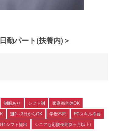
日勤パート(扶養内)＞
制服あり
シフト制
家庭都合休OK
K
週2～3日からOK
学歴不問
PCスキル不要
月1シフト提出
シニアも応援長期(3ヶ月以上)