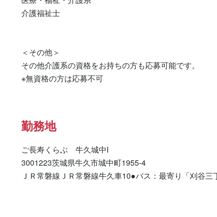
介護福祉士 

＜その他＞

その他介護系の資格をお持ちの方も応募可能です。

※無資格の方は応募不可
勤務地
ご長寿くらぶ　牛久城中I

3001223茨城県牛久市城中町1955-4

ＪＲ常磐線ＪＲ常磐線牛久車10●バス：最寄り「刈谷三