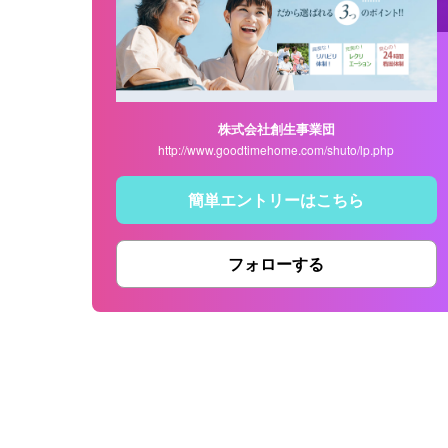
株式会社創生事業団
http://www.goodtimehome.com/shuto/lp.php
簡単エントリーはこちら
フォローする