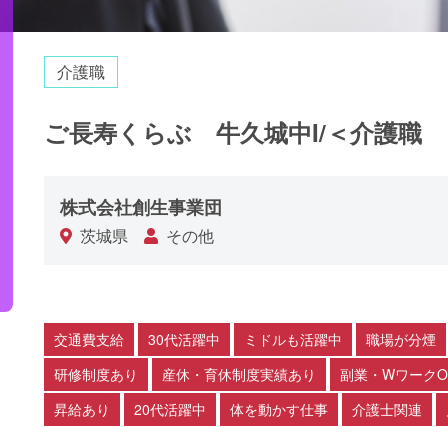
介護職
ご長寿くらぶ 牛久城中I/＜介護職 
株式会社創生事業団
茨城県
その他
交通費支給
30代活躍中
ミドルも活躍中
職場が分煙
研修制度あり
産休・育休制度実績あり
副業・WワークO
昇給あり
20代活躍中
体を動かす仕事
介護士関連