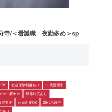
寺/＜看護職 夜勤多め＞sp
OK
社会保険制度あり
30代活躍中
チカ・駅ナカ
研修制度あり
取得支援
休日面接OK
20代活躍中
与あり