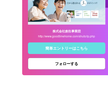
株式会社創生事業団
http://www.goodtimehome.com/shuto/lp.php
簡単エントリーはこちら
フォローする