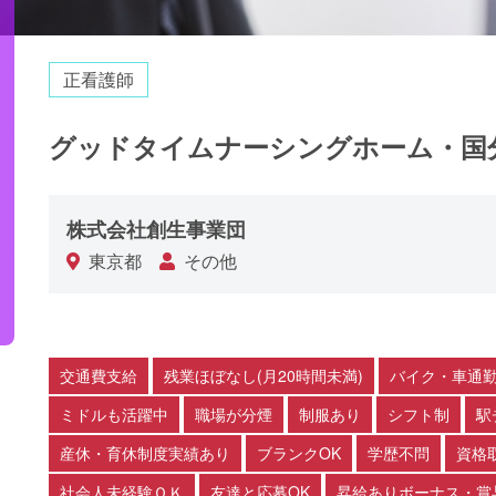
正看護師
グッドタイムナーシングホーム・国分
株式会社創生事業団
東京都
その他
交通費支給
残業ほぼなし(月20時間未満)
バイク・車通勤
ミドルも活躍中
職場が分煙
制服あり
シフト制
駅
産休・育休制度実績あり
ブランクOK
学歴不問
資格
社会人未経験ＯＫ
友達と応募OK
昇給ありボーナス・賞