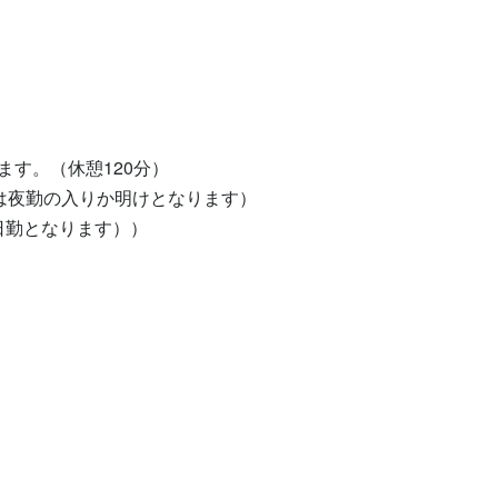
す。（休憩120分）

は夜勤の入りか明けとなります）

日勤となります））