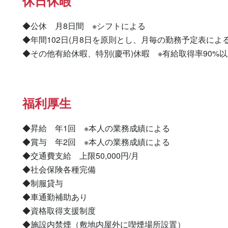
休日休暇
◆公休　月8日間　※シフトによる

◆年間102日(月8日を原則とし、月毎の勤務予定表による)
◆その他有給休暇、特別(慶弔)休暇　※有給取得率90%
福利厚生
◆昇給　年1回　※本人の業務成績による

◆賞与　年2回　※本人の業務成績による

◆交通費支給　上限50,000円/月

◆社会保険各種完備

◆制服貸与

◆車通勤補助あり

◆資格取得支援制度

◆施設内禁煙（敷地内屋外に喫煙場所設置）