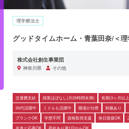
理学療法士
グッドタイムホーム・青葉田奈/＜理
株式会社創生事業団
神奈川県
その他
交通費支給
残業ほぼなし(月20時間未満)
長期(3ヶ月以上
30代活躍中
ミドルも活躍中
職場が分煙
制服あり
ブランクOK
学歴不問
資格取得支援
休日面接OK
友達と応募OK
昇給あり週1日からOK