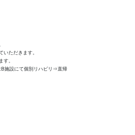


いただきます。

す。

:B施設にて個別リハビリ⇒直帰