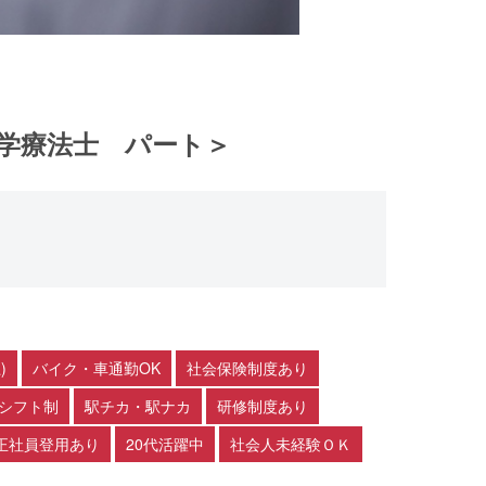
学療法士 パート＞
)
バイク・車通勤OK
社会保険制度あり
シフト制
駅チカ・駅ナカ
研修制度あり
正社員登用あり
20代活躍中
社会人未経験ＯＫ