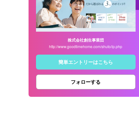
株式会社創生事業団
http://www.goodtimehome.com/shuto/lp.php
簡単エントリーはこちら
フォローする