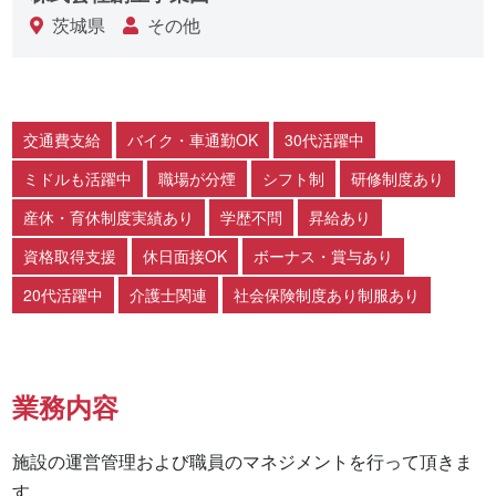
茨城県
その他
交通費支給
バイク・車通勤OK
30代活躍中
ミドルも活躍中
職場が分煙
シフト制
研修制度あり
産休・育休制度実績あり
学歴不問
昇給あり
資格取得支援
休日面接OK
ボーナス・賞与あり
20代活躍中
介護士関連
社会保険制度あり制服あり
業務内容
施設の運営管理および職員のマネジメントを行って頂きま
す。
