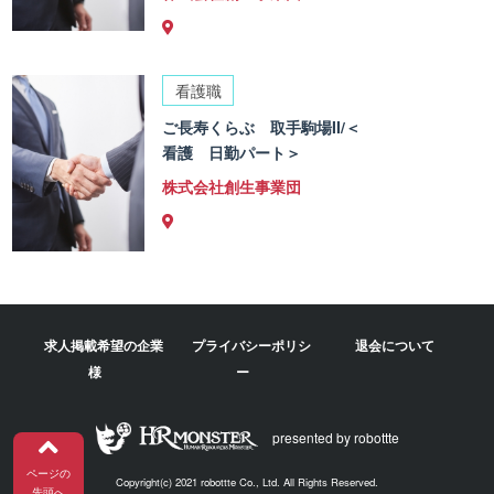
看護職
ご長寿くらぶ 取手駒場II/＜
看護 日勤パート＞
株式会社創生事業団
求人掲載希望の企業
プライバシーポリシ
退会について
様
ー
presented by robottte
ページの
Copyright(c) 2021 robottte Co., Ltd. All Rights Reserved.
先頭へ