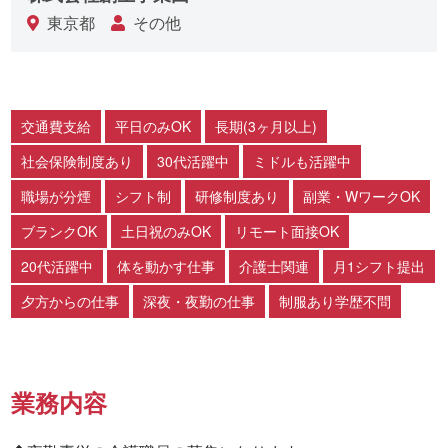
東京都
その他
交通費支給
平日のみOK
長期(3ヶ月以上)
社会保険制度あり
30代活躍中
ミドルも活躍中
職場が分煙
シフト制
研修制度あり
副業・WワークOK
ブランクOK
土日祝のみOK
リモート面接OK
20代活躍中
体を動かす仕事
介護士関連
月1シフト提出
夕方からの仕事
深夜・夜勤の仕事
制服あり学歴不問
業務内容