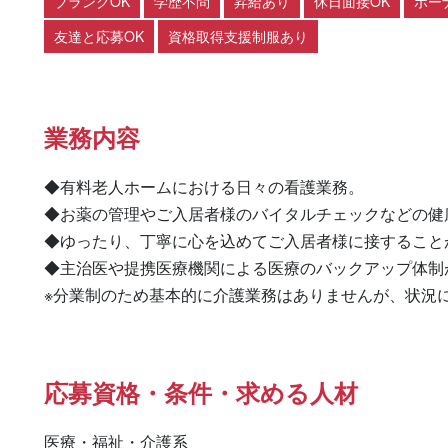
ブランクOK
学歴不問
昇給あり
休日面接OK
ボー
友達と応募OK
資格取得支援制服あり
業務内容
◆有料老人ホームにおける日々の看護業務。

◆お薬の管理やご入居者様のバイタルチェックなどの健
◆ゆったり、丁寧に心を込めてご入居者様に接することが
◆主治医や提携医療機関による医療のバックアップ体制
※分業制のため基本的に介護業務はありませんが、状況
応募資格・条件・求める人材
医療・福祉・介護系
