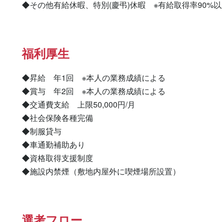
◆その他有給休暇、特別(慶弔)休暇　※有給取得率90%
福利厚生
◆昇給　年1回　※本人の業務成績による

◆賞与　年2回　※本人の業務成績による

◆交通費支給　上限50,000円/月

◆社会保険各種完備

◆制服貸与

◆車通勤補助あり

◆資格取得支援制度

◆施設内禁煙（敷地内屋外に喫煙場所設置）
選考フロー