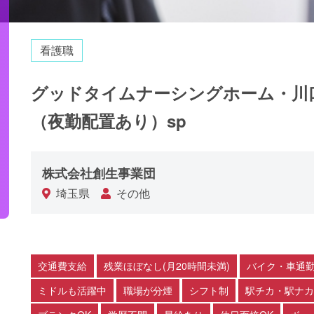
看護職
グッドタイムナーシングホーム・川
（夜勤配置あり）sp
株式会社創生事業団
埼玉県
その他
交通費支給
残業ほぼなし(月20時間未満)
バイク・車通勤
ミドルも活躍中
職場が分煙
シフト制
駅チカ・駅ナカ