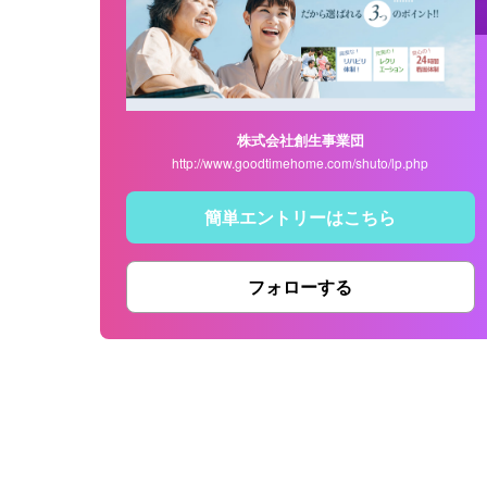
株式会社創生事業団
http://www.goodtimehome.com/shuto/lp.php
簡単エントリーはこちら
フォローする