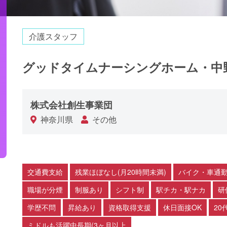
介護スタッフ
グッドタイムナーシングホーム・中
株式会社創生事業団
神奈川県
その他
交通費支給
残業ほぼなし(月20時間未満)
バイク・車通勤
職場が分煙
制服あり
シフト制
駅チカ・駅ナカ
研
学歴不問
昇給あり
資格取得支援
休日面接OK
20
ミドルも活躍中長期(3ヶ月以上