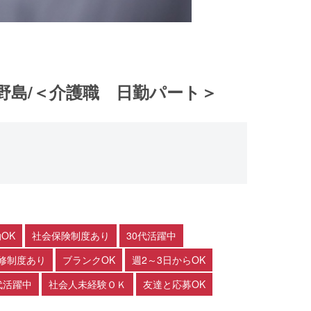
野島/＜介護職 日勤パート＞
OK
社会保険制度あり
30代活躍中
修制度あり
ブランクOK
週2～3日からOK
代活躍中
社会人未経験ＯＫ
友達と応募OK