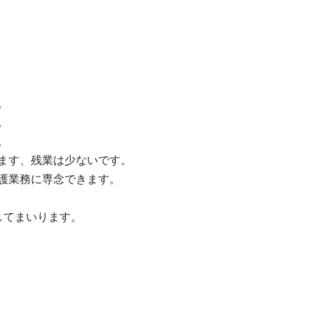






ます、残業は少ないです。

護業務に専念できます。

してまいります。