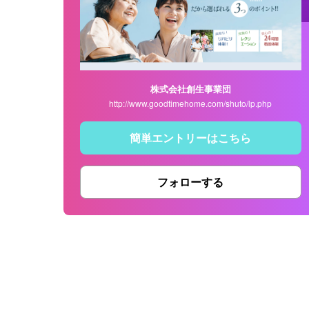
株式会社創生事業団
http://www.goodtimehome.com/shuto/lp.php
簡単エントリーはこちら
フォローする