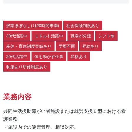
残業ほぼなし(月20時間未満)
社会保険制度あり
30代活躍中
ミドルも活躍中
職場が分煙
シフト制
産休・育休制度実績あり
学歴不問
昇給あり
20代活躍中
体を動かす仕事
昇格あり
制服あり研修制度あり
業務内容
共同生活援助障がい者施設または就労支援Ｂ型における看
護業務

・施設内での健康管理、相談対応。
