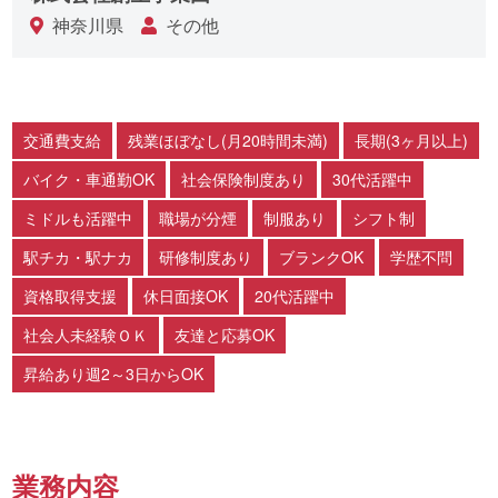
神奈川県
その他
交通費支給
残業ほぼなし(月20時間未満)
長期(3ヶ月以上)
バイク・車通勤OK
社会保険制度あり
30代活躍中
ミドルも活躍中
職場が分煙
制服あり
シフト制
駅チカ・駅ナカ
研修制度あり
ブランクOK
学歴不問
資格取得支援
休日面接OK
20代活躍中
社会人未経験ＯＫ
友達と応募OK
昇給あり週2～3日からOK
業務内容