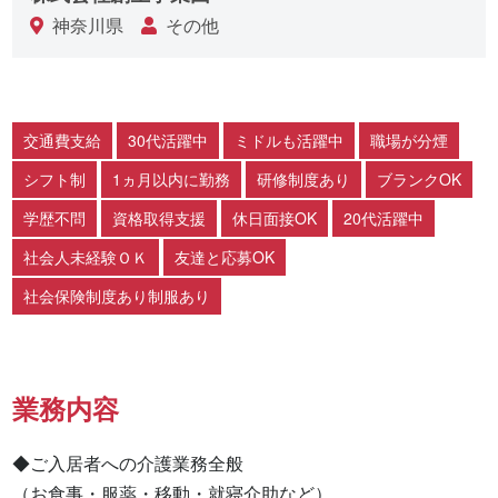
神奈川県
その他
交通費支給
30代活躍中
ミドルも活躍中
職場が分煙
シフト制
1ヵ月以内に勤務
研修制度あり
ブランクOK
学歴不問
資格取得支援
休日面接OK
20代活躍中
社会人未経験ＯＫ
友達と応募OK
社会保険制度あり制服あり
業務内容
◆ご入居者への介護業務全般

（お食事・服薬・移動・就寝介助など）
