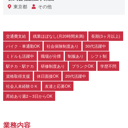
東京都
その他
交通費支給
残業ほぼなし(月20時間未満)
長期(3ヶ月以上)
バイク・車通勤OK
社会保険制度あり
30代活躍中
ミドルも活躍中
職場が分煙
制服あり
シフト制
駅チカ・駅ナカ
研修制度あり
ブランクOK
学歴不問
資格取得支援
休日面接OK
20代活躍中
社会人未経験ＯＫ
友達と応募OK
昇給あり週2～3日からOK
業務内容