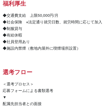
福利厚生
◆交通費支給　上限50,000円/月

◆社会保険　※法定通り就労日数、就労時間に応じて加入

◆制服貸与

◆有給休暇

◆社員登用あり

◆施設内禁煙（敷地内屋外に喫煙場所設置）
選考フロー
＜選考プロセス＞

応募フォームによる書類選考

▼

配属先担当者との面接
