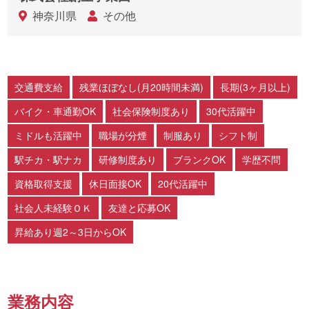
神奈川県
その他
交通費支給
残業ほぼなし(月20時間未満)
長期(3ヶ月以上)
バイク・車通勤OK
社会保険制度あり
30代活躍中
ミドルも活躍中
職場が分煙
制服あり
シフト制
駅チカ・駅ナカ
研修制度あり
ブランクOK
学歴不問
資格取得支援
休日面接OK
20代活躍中
社会人未経験ＯＫ
友達と応募OK
昇給あり週2～3日からOK
業務内容