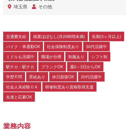
埼玉県
その他
交通費支給
残業ほぼなし(月20時間未満)
長期(3ヶ月以上)
バイク・車通勤OK
社会保険制度あり
30代活躍中
ミドルも活躍中
職場が分煙
制服あり
シフト制
駅チカ・駅ナカ
ブランクOK
週2～3日からOK
学歴不問
昇給あり
休日面接OK
20代活躍中
社会人未経験ＯＫ
研修制度あり資格取得支援
友達と応募OK
業務内容