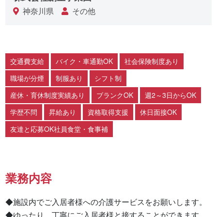
神奈川県
その他
交通費支給
バイク・車通勤OK
社会保険制度あり
職場が分煙
制服あり
シフト制
産休・育休制度実績あり
ブランクOK
週2～3日からOK
学歴不問
昇給あり
資格取得支援
休日面接OK
友達と応募OK社員食堂・食事補
業務内容
◆施設内でご入居者様への介護サービスをお願いします。

◆ゆったり、丁寧にご入居者様と接することができます。
