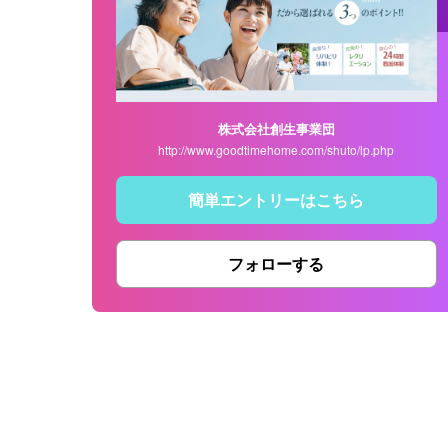
株式会社創生事業団
http://www.goodtimehome.com/shuto/lp.php
簡単エントリーはこちら
フォローする