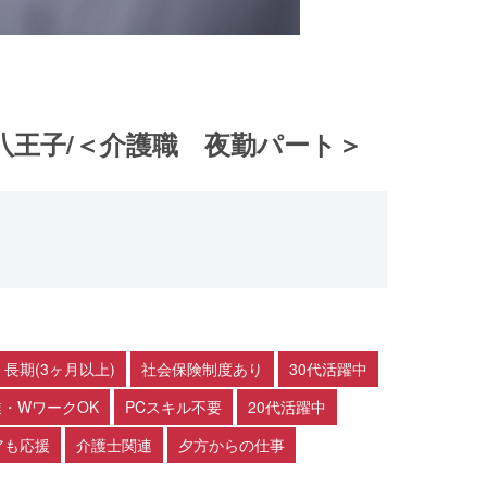
八王子/＜介護職 夜勤パート＞
長期(3ヶ月以上)
社会保険制度あり
30代活躍中
・WワークOK
PCスキル不要
20代活躍中
アも応援
介護士関連
夕方からの仕事