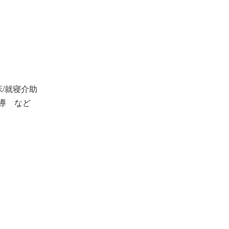
就寝介助

導　など