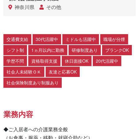
神奈川県
その他
交通費支給
30代活躍中
ミドルも活躍中
職場が分煙
シフト制
1ヵ月以内に勤務
研修制度あり
ブランクOK
学歴不問
資格取得支援
休日面接OK
20代活躍中
社会人未経験ＯＫ
友達と応募OK
社会保険制度あり制服あり
業務内容
◆ご入居者への介護業務全般

（お食事・服薬・移動・就寝介助など）
