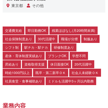
東京都
その他
交通費支給
即日勤務OK
残業ほぼなし(月20時間未満)
社会保険制度あり
30代活躍中
職場が分煙
制服あり
シフト制
駅チカ・駅ナカ
研修制度あり
産休・育休制度実績あり
ブランクOK
学歴不問
昇給あり
資格取得支援
休日面接OK
20代活躍中
時給1000円以上
既卒・第二新卒ＯＫ
社会人未経験ＯＫ
社員食堂・食事補助あり
ミドルも活躍中3ヶ月以内勤務
業務内容