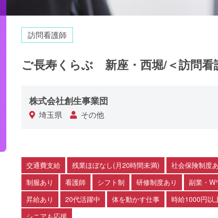
訪問看護師
ご長寿くらぶ 新座・西堀/＜訪問看
株式会社創生事業団
埼玉県
その他
交通費支給
残業ほぼなし(月20時間未満)
社会保険制度
制服あり
看護師
シフト制
研修制度あり
副業・W
昇給あり
20代活躍中
体を動かす仕事
時給1000円以
シニアも応援