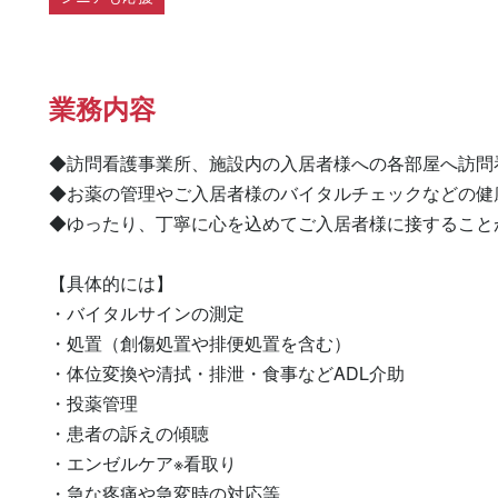
業務内容
◆訪問看護事業所、施設内の入居者様への各部屋へ訪問
◆お薬の管理やご入居者様のバイタルチェックなどの健
◆ゆったり、丁寧に心を込めてご入居者様に接することが
【具体的には】

・バイタルサインの測定

・処置（創傷処置や排便処置を含む）

・体位変換や清拭・排泄・食事などADL介助

・投薬管理

・患者の訴えの傾聴

・エンゼルケア※看取り

・急な疼痛や急変時の対応等