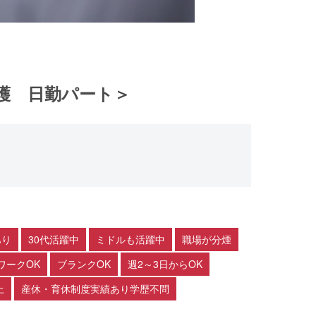
護 日勤パート＞
あり
30代活躍中
ミドルも活躍中
職場が分煙
ワークOK
ブランクOK
週2～3日からOK
上
産休・育休制度実績あり学歴不問