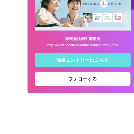
株式会社創生事業団
http://www.goodtimehome.com/shuto/lp.php
簡単エントリーはこちら
フォローする