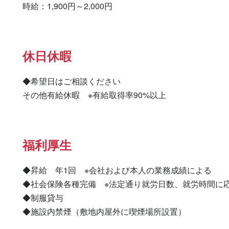
時給：1,900円～2,000円
休日休暇
◆希望日はご相談ください

その他有給休暇　※有給取得率90%以上
福利厚生
◆昇給　年1回　※会社および本人の業務成績による

◆社会保険各種完備　※法定通り就労日数、就労時間に応
◆制服貸与

◆施設内禁煙（敷地内屋外に喫煙場所設置）