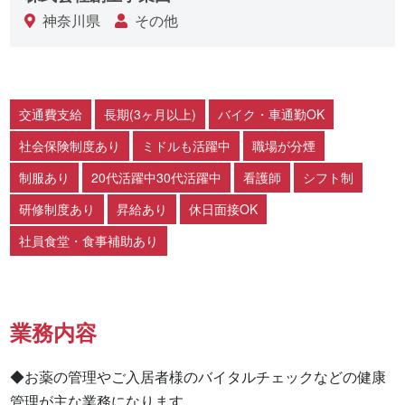
神奈川県
その他
交通費支給
長期(3ヶ月以上)
バイク・車通勤OK
社会保険制度あり
ミドルも活躍中
職場が分煙
制服あり
20代活躍中30代活躍中
看護師
シフト制
研修制度あり
昇給あり
休日面接OK
社員食堂・食事補助あり
業務内容
◆お薬の管理やご入居者様のバイタルチェックなどの健康
管理が主な業務になります。
