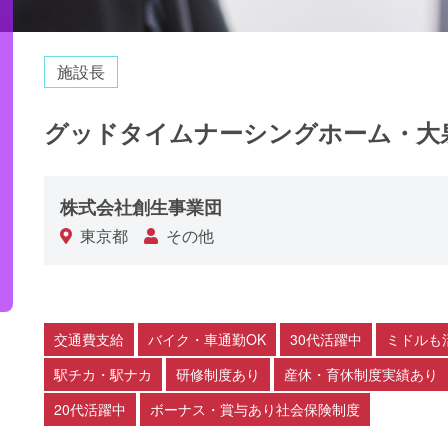
施設長
グッドタイムナーシングホーム・大
株式会社創生事業団
東京都
その他
交通費支給
バイク・車通勤OK
30代活躍中
ミドルも
駅チカ・駅ナカ
研修制度あり
産休・育休制度実績あり
20代活躍中
ボーナス・賞与あり社会保険制度