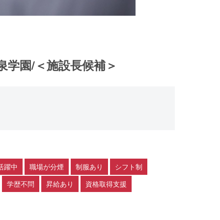
泉学園/＜施設長候補＞
活躍中
職場が分煙
制服あり
シフト制
学歴不問
昇給あり
資格取得支援