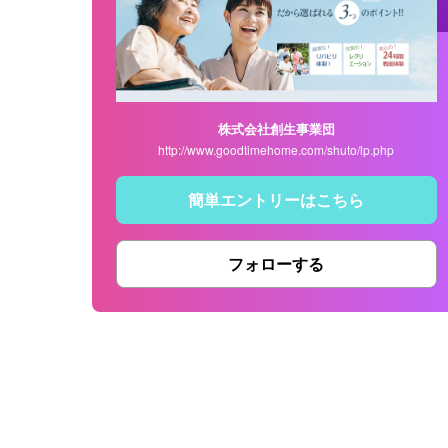
株式会社創生事業団
http://www.goodtimehome.com/shuto/lp.php
簡単エントリーはこちら
フォローする