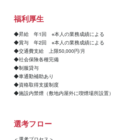
福利厚生
◆昇給　年1回　※本人の業務成績による

◆賞与　年2回　※本人の業務成績による

◆交通費支給　上限50,000円/月

◆社会保険各種完備

◆制服貸与

◆車通勤補助あり

◆資格取得支援制度

◆施設内禁煙（敷地内屋外に喫煙場所設置）
選考フロー
＜選考プロセス＞
