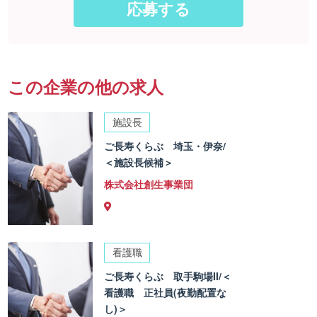
この企業の他の求人
施設長
ご長寿くらぶ 埼玉・伊奈/
＜施設長候補＞
株式会社創生事業団
看護職
ご長寿くらぶ 取手駒場II/＜
看護職 正社員(夜勤配置な
し)＞