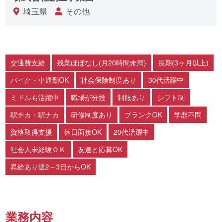
埼玉県
その他
交通費支給
残業ほぼなし(月20時間未満)
長期(3ヶ月以上)
バイク・車通勤OK
社会保険制度あり
30代活躍中
ミドルも活躍中
職場が分煙
制服あり
シフト制
駅チカ・駅ナカ
研修制度あり
ブランクOK
学歴不問
資格取得支援
休日面接OK
20代活躍中
社会人未経験ＯＫ
友達と応募OK
昇給あり週2～3日からOK
業務内容