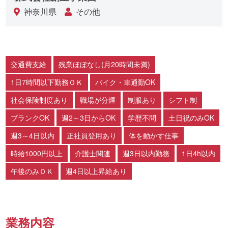
神奈川県
その他
交通費支給
残業ほぼなし(月20時間未満)
1日7時間以下勤務ＯＫ
バイク・車通勤OK
社会保険制度あり
職場が分煙
制服あり
シフト制
ブランクOK
週2～3日からOK
学歴不問
土日祝のみOK
週3～4日以内
正社員登用あり
体を動かす仕事
時給1000円以上
介護士関連
週3日以内勤務
1日4h以内
午後のみＯＫ
週4日以上昇給あり
業務内容