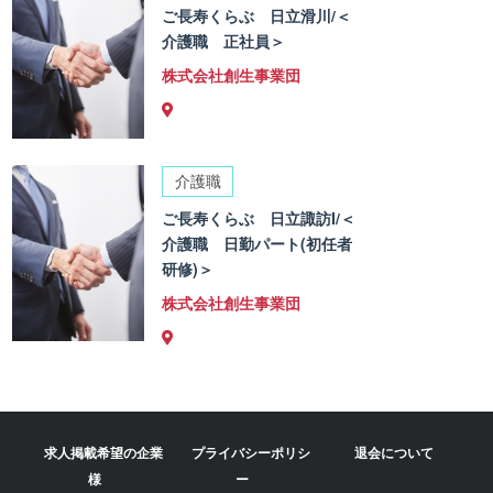
ご長寿くらぶ 日立滑川/＜
介護職 正社員＞
株式会社創生事業団
介護職
ご長寿くらぶ 日立諏訪I/＜
介護職 日勤パート(初任者
研修)＞
株式会社創生事業団
求人掲載希望の企業
プライバシーポリシ
退会について
様
ー