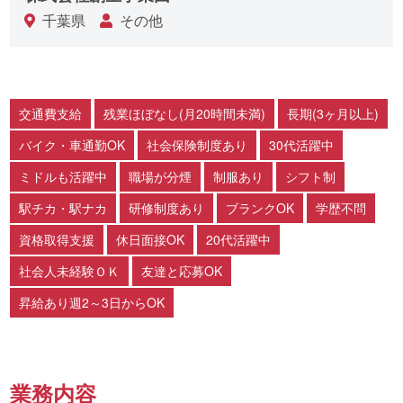
千葉県
その他
交通費支給
残業ほぼなし(月20時間未満)
長期(3ヶ月以上)
バイク・車通勤OK
社会保険制度あり
30代活躍中
ミドルも活躍中
職場が分煙
制服あり
シフト制
駅チカ・駅ナカ
研修制度あり
ブランクOK
学歴不問
資格取得支援
休日面接OK
20代活躍中
社会人未経験ＯＫ
友達と応募OK
昇給あり週2～3日からOK
業務内容