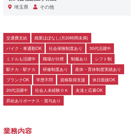
埼玉県
その他
交通費支給
残業ほぼなし(月20時間未満)
バイク・車通勤OK
社会保険制度あり
30代活躍中
ミドルも活躍中
職場が分煙
制服あり
シフト制
駅チカ・駅ナカ
研修制度あり
産休・育休制度実績あり
ブランクOK
学歴不問
資格取得支援
休日面接OK
20代活躍中
社会人未経験ＯＫ
友達と応募OK
昇給ありボーナス・賞与あり
業務内容