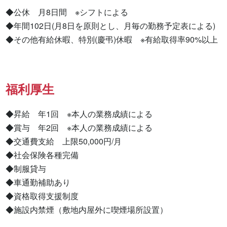
◆公休　月8日間　※シフトによる

◆年間102日(月8日を原則とし、月毎の勤務予定表による)

◆その他有給休暇、特別(慶弔)休暇　※有給取得率90%以上
福利厚生
◆昇給　年1回　※本人の業務成績による

◆賞与　年2回　※本人の業務成績による

◆交通費支給　上限50,000円/月

◆社会保険各種完備

◆制服貸与

◆車通勤補助あり

◆資格取得支援制度

◆施設内禁煙（敷地内屋外に喫煙場所設置）