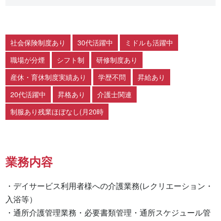
社会保険制度あり
30代活躍中
ミドルも活躍中
職場が分煙
シフト制
研修制度あり
産休・育休制度実績あり
学歴不問
昇給あり
20代活躍中
昇格あり
介護士関連
制服あり残業ほぼなし(月20時
業務内容
・デイサービス利用者様への介護業務(レクリエーション・
入浴等）

・通所介護管理業務・必要書類管理・通所スケジュール管