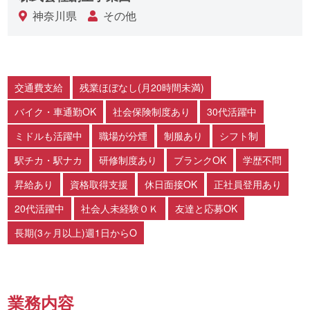
神奈川県
その他
交通費支給
残業ほぼなし(月20時間未満)
バイク・車通勤OK
社会保険制度あり
30代活躍中
ミドルも活躍中
職場が分煙
制服あり
シフト制
駅チカ・駅ナカ
研修制度あり
ブランクOK
学歴不問
昇給あり
資格取得支援
休日面接OK
正社員登用あり
20代活躍中
社会人未経験ＯＫ
友達と応募OK
長期(3ヶ月以上)週1日からO
業務内容