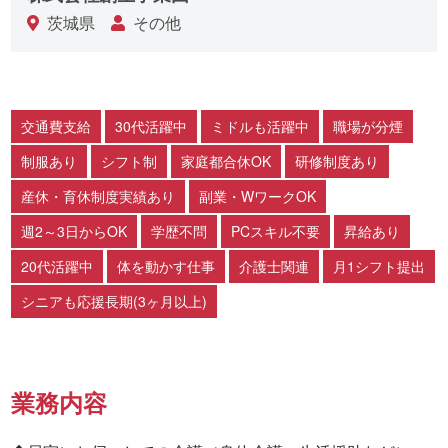
茨城県
その他
交通費支給
30代活躍中
ミドルも活躍中
職場が分煙
制服あり
シフト制
家庭都合休OK
研修制度あり
産休・育休制度実績あり
副業・WワークOK
週2～3日からOK
学歴不問
PCスキル不要
昇給あり
20代活躍中
体を動かす仕事
介護士関連
月1シフト提出
シニアも応援長期(3ヶ月以上)
業務内容