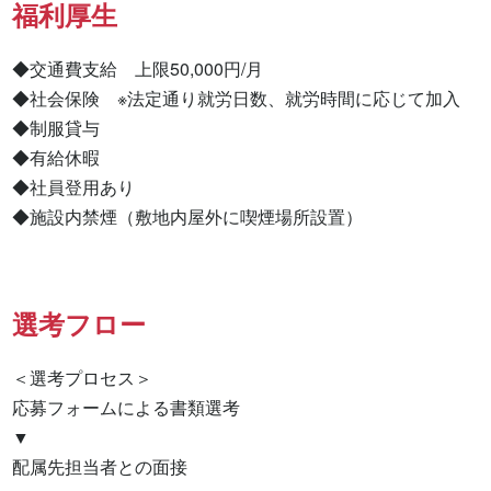
福利厚生
◆交通費支給　上限50,000円/月

◆社会保険　※法定通り就労日数、就労時間に応じて加入

◆制服貸与

◆有給休暇

◆社員登用あり

◆施設内禁煙（敷地内屋外に喫煙場所設置）
選考フロー
＜選考プロセス＞

応募フォームによる書類選考

▼

配属先担当者との面接
