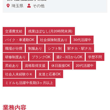
埼玉県
その他
交通費支給
残業ほぼなし(月20時間未満)
バイク・車通勤OK
社会保険制度あり
30代活躍中
職場が分煙
制服あり
シフト制
駅チカ・駅ナカ
研修制度あり
ブランクOK
週2～3日からOK
学歴不問
昇給あり
資格取得支援
休日面接OK
20代活躍中
社会人未経験ＯＫ
友達と応募OK
ミドルも活躍中長期(3ヶ月以上
業務内容