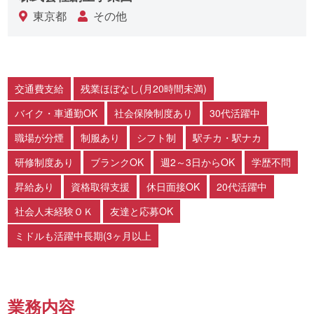
東京都
その他
交通費支給
残業ほぼなし(月20時間未満)
バイク・車通勤OK
社会保険制度あり
30代活躍中
職場が分煙
制服あり
シフト制
駅チカ・駅ナカ
研修制度あり
ブランクOK
週2～3日からOK
学歴不問
昇給あり
資格取得支援
休日面接OK
20代活躍中
社会人未経験ＯＫ
友達と応募OK
ミドルも活躍中長期(3ヶ月以上
業務内容