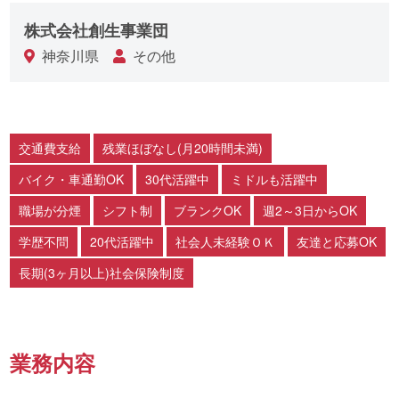
株式会社創生事業団
神奈川県
その他
交通費支給
残業ほぼなし(月20時間未満)
バイク・車通勤OK
30代活躍中
ミドルも活躍中
職場が分煙
シフト制
ブランクOK
週2～3日からOK
学歴不問
20代活躍中
社会人未経験ＯＫ
友達と応募OK
長期(3ヶ月以上)社会保険制度
業務内容